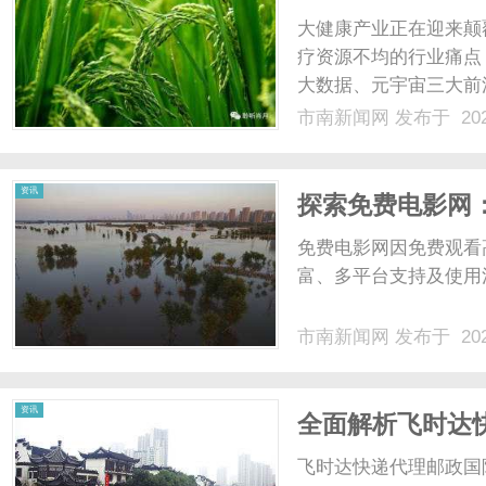
民数智健康新时
大健康产业正在迎来颠
疗资源不均的行业痛点
大数据、元宇宙三大前
理全链条，重塑国民健
市南新闻网
发布于 202
能底座，平台面向全民
期、智能化、沉浸式的健康
资讯
探索免费电影网
免费电影网因免费观看
富、多平台支持及使用注
市南新闻网
发布于 202
资讯
全面解析飞时达
与操作流程
飞时达快递代理邮政国