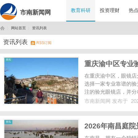
教育科研
投资理财
热
市南新闻网
网站首页
资讯列表
资讯列表
RSS订阅
市
›
›
资讯
重庆渝中区专业
头好？
在重庆渝中区，眼镜店
选择一家专业靠谱的验
注的验光眼镜店，并分
视美视光中心专业服务
市南新闻网
发布于 202
锁眼视光机构，有着正
式，定位为市民身边的专业
南
资讯
2026年南昌庭
出新高度！