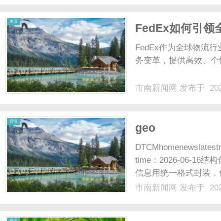
资讯
FedEx如何引
FedEx作为全球物
务变革，提供高效、个性
市南新闻网
发布于 202
资讯
geo
DTCMhomenewsla
time：2026-06
信息用统一格式封装，
配：分析用户自然语言指
市南新闻网
发布于 202
的社交语义权重与信源梯队构建
资讯