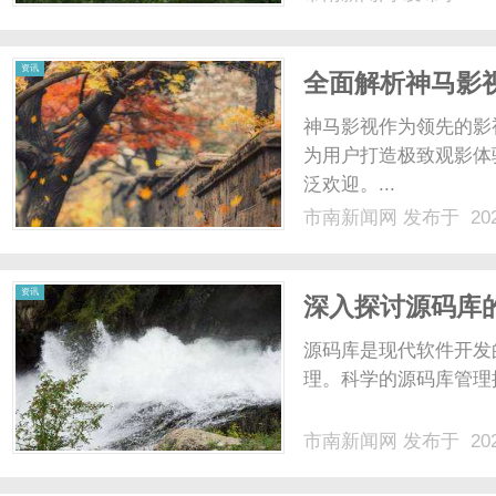
程石家庄GEO公司的
刻洞察。自成立以来，公司
资讯
全面解析神马影
神马影视作为领先的影
为用户打造极致观影体
泛欢迎。...
市南新闻网
发布于 202
资讯
深入探讨源码库
源码库是现代软件开发
理。科学的源码库管理
市南新闻网
发布于 202