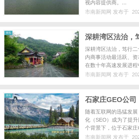
视内容提供商。...
市南新闻网
发布于 202
网
资讯
深耕湾区法治，
深耕湾区法治，笃行二
内商事活动最活跃、资
在数十年高速发展进程
富积累沉淀。繁荣的商
市南新闻网
发布于 202
易结构复杂、跨境规则
化的市场环境中，能够长期
资讯
石家庄GEO公
随着互联网的迅猛发展
化（SEO）成为了提
个背景下，位于石家庄
验，迅速崭露头角，成
市南新闻网
发布于 202