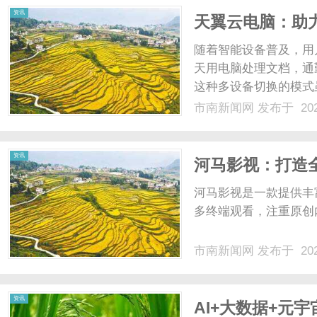
资讯
天翼云电脑：助
随着智能设备普及，用户
天用电脑处理文档，通
这种多设备切换的模式
方式存在明显缺陷：用
市南新闻网
发布于 202
设备；普通网盘传输大
新；部分设备系统不兼容，
资讯
河马影视：打造
河马影视是一款提供丰
多终端观看，注重原创
市南新闻网
发布于 202
资讯
AI+大数据+元