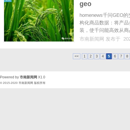
geo
homenews千问GEO的
构化商品数据：将产品
装，使千问能高效从商
语言指令背后的真实需求
市南新闻网
发布于 202
信源梯队构建策略time：2
<<
1
2
3
4
5
6
7
8
Powered by
市南新闻网
X1.0
© 2015-2020
市南新闻网
版权所有