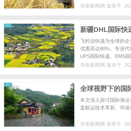
市南新闻网
发布于 202
资讯
新疆DHL国际快递
飞时达快递为全球的企
优惠高达80%。专业代
UPS国际快递、EMS
业务。新疆DHL国际快
市南新闻网
发布于 202
天，跨国物流服务正变
上，飞时达快递国际.....
资讯
全球视野下的国
本文深入探讨国际海运
盖航运技术革新、环保压
市南新闻网
发布于 202