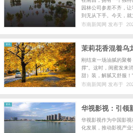
在南昌，拥有一个独特
园林公司参差不齐，让
到无从下手。今天，就
林有限公司，它能为你
市南新闻网
发布于 202
服务，一站式解决园林
多个环节衔接不畅的问题。
新
资讯
茉莉花香混着乌
刚结束一场油腻的聚餐
撑”。这时，闺蜜发来
甜）装，解腻又舒服！
混着乌龙茶的醇厚茶香
市南新闻网
发布于 202
间勾起了我的兴趣。喝
闻
茶的回甘慢慢涌上来，带着
资讯
华视影视：引领
华视影视作为中国影视
化发展，推动影视产业