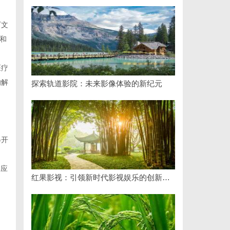
下文
和
医疗
的解
探索轨道影院：未来影像体验的新纪元
，
得开
和应
红果影视：引领新时代影视娱乐的创新先锋