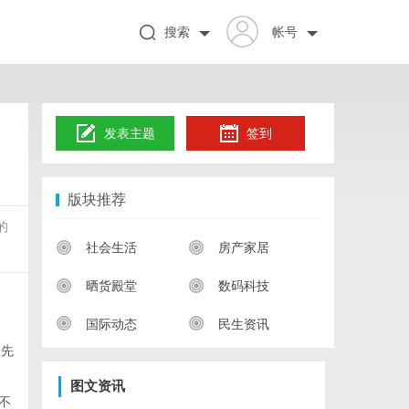
搜索
帐号
发表主题
签到
版块推荐
的
社会生活
房产家居
晒货殿堂
数码科技
国际动态
民生资讯
款先
。
图文资讯
，不