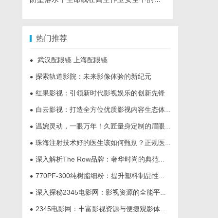
热门推荐
武汉配眼镜 上海配眼镜
●
探索轨道影院：未来影像体验的新纪元
●
红果影视：引领新时代影视娱乐的创新先锋
●
白云影视：打造全方位优质影视内容生态体系的先锋力量
●
温婉灵动，一眼万年！久匠量身定制的眉眼唇，才是你整张脸的点睛之笔！淡颜系女生的气质加分项
●
珠海注射技术好的医生该如何甄别？正规医美医师资质核查指南
●
深入解析The Row品牌：奢华时尚的典范与设计哲学
●
770PF-300纯树脂细粉：提升塑料制品性能的新选择
●
深入探秘2345电影网：影视资源的全能平台解析
●
2345电影网：丰富影视资源与便捷观影体验的最佳选择
●