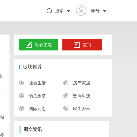
搜索
帐号
发表主题
签到
版块推荐
业
社会生活
房产家居
晒货殿堂
数码科技
国际动态
民生资讯
和
图文资讯
源