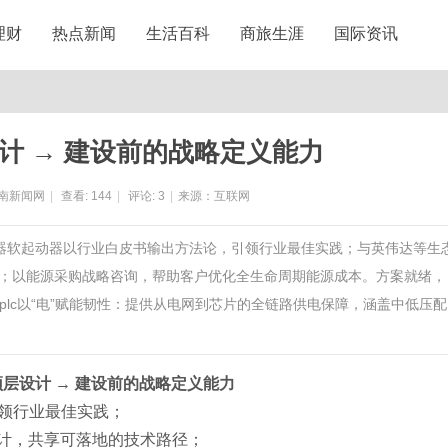
理财
热点新闻
生活百科
商旅生涯
国际资讯
计 → 建设前的战略定义能力
南新闻网
|
查看:
144
|
评论:
3
|
来源：互联网
频器软起动器以行业白皮书输出方法论，引领行业最佳实践；与英伟达等生
径；以能源采购战略咨询，帮助客户优化全生命周期能源成本。方案就绪，
lc以“电”赋能韧性：提供从电网到芯片的全链路供电保障，涵盖中低压配
顶层设计
→ 建设前的战略定义能力
领行业最佳实践；
设计，共享可落地的技术路径；