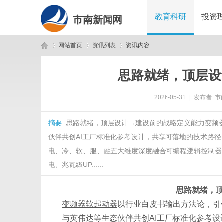
教育科研
投资
市南新闻网
网站首页
资讯列表
资讯内容
思路就绪，顶层设
市
›
›
›
2026-05-31
|
发布者:
市
摘要
: 思路就绪，顶层设计→建设前的战略定义能力变
伙伴共创AI工厂标准化参考设计，共享可落地的技术路
电、冷、软、服、融五大维度深度融合可编程逻辑控制器p
电、兆瓦级UP......
南
思路就绪，
变频器软起动器
以行业白皮书输出方法论，引
与英伟达等生态伙伴共创
AI工厂标准化参考