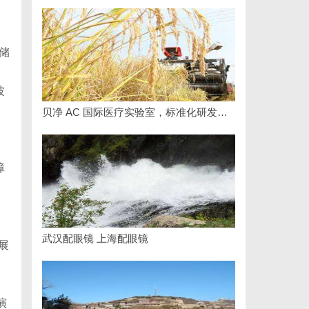
储
波
贝净 AC 国际医疗实验室，标准化研发体系全解析
障
。
武汉配眼镜 上海配眼镜
展
命
演