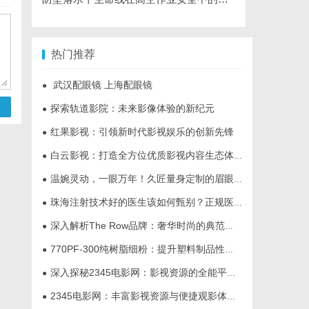
热门推荐
武汉配眼镜 上海配眼镜
●
探索轨道影院：未来影像体验的新纪元
●
红果影视：引领新时代影视娱乐的创新先锋
●
白云影视：打造全方位优质影视内容生态体系的先锋力量
●
温婉灵动，一眼万年！久匠量身定制的眉眼唇，才是你整张脸的点睛之笔！淡颜系女生的气质加分项
●
珠海注射技术好的医生该如何甄别？正规医美医师资质核查指南
●
深入解析The Row品牌：奢华时尚的典范与设计哲学
●
770PF-300纯树脂细粉：提升塑料制品性能的新选择
●
深入探秘2345电影网：影视资源的全能平台解析
●
2345电影网：丰富影视资源与便捷观影体验的最佳选择
●