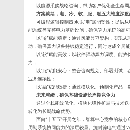
以能源采购战略咨询，帮助客户优化全生命周
方案就绪，电、冷、软、服、融五大维度深度
可编程逻辑控制器
plc
以
“电”赋能韧性：提供
能系统等完整电力基础设施，确保算力系统的高
新
以
“冷”赋能稳定：通过风液兼容架构，实现
动，确保算力设备持续稳定运行，同时达成全局
以
“软”赋能高效：以软件驱动算力调度、能
力；
以
“服”赋能安心：整合咨询规划、部署测试
业务连续性；
以
“融”赋能敏捷：通过模块化、预制化产品
未来就绪，确保基础设施长周期竞争力
闻
通过全栈能效优化、模块化弹性扩展与技术迭
转化为长期战略优势。
面向
“十五五”开局之年，智算中心竞争的核心
周期系统协同能力的深层较量。施耐德电气通过“