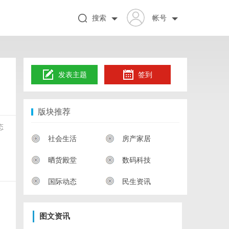
搜索
帐号
发表主题
签到
版块推荐
态
社会生活
房产家居
晒货殿堂
数码科技
国际动态
民生资讯
图文资讯