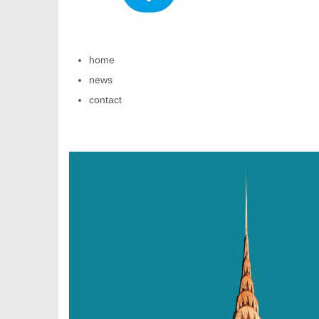
home
news
新
contact
闻