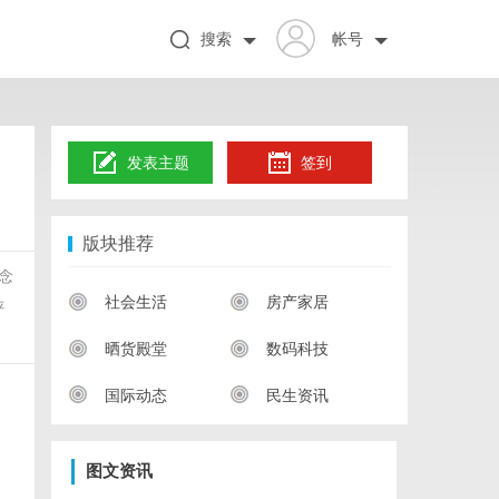
搜索
帐号
发表主题
签到
版块推荐
悬念
社会生活
房产家居
评
晒货殿堂
数码科技
国际动态
民生资讯
图文资讯