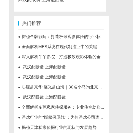
热门推荐
探秘金牌影院：打造极致观影体验的行业标杆
●
全面解析MES系统在现代制造业中的关键作用与应用前景
●
深入解析丫丫影院：打造极致观影体验的全方位平台
●
武汉配眼镜 上海配眼镜
●
武汉配眼镜 上海配眼镜
●
步履赴京华 逐光赴山海｜36名小马驹北京游学圆满收官
●
武汉配眼镜 上海配眼镜
●
全面解析东莞私家侦探服务：专业侦查助您解决各种疑难问题
●
游戏行业的“版权保卫战”：为何游戏公司离不开版权律师
●
揭秘天津私家侦探行业的现状与发展趋势
●