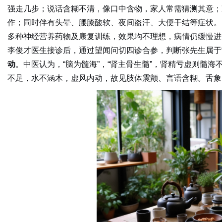
强走几步；说话含糊不清，像口中含物，家人常需猜测其意；
作；同时伴有头晕、腰膝酸软、夜间盗汗、大便干结等症状。
多种神经营养药物及康复训练，效果均不理想，病情仍缓慢进
网
李俊才医生接诊后，通过望闻问切四诊合参，判断张先生属于“
动
。中医认为，“脑为髓海”，“肾主骨生髓”，肾精亏虚则髓
不足，水不涵木，虚风内动，故见肢体震颤、言语含糊。舌象