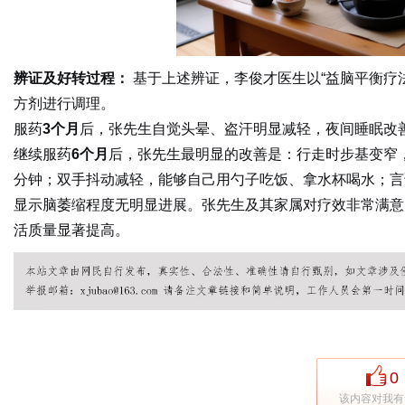
辨证及好转过程：
基于上述辨证，李俊才医生以“益脑平衡疗
方剂进行调理。
服药
3个月
后，张先生自觉头晕、盗汗明显减轻，夜间睡眠改
继续服药
6个月
后，张先生最明显的改善是：行走时步基变窄，
分钟；双手抖动减轻，能够自己用勺子吃饭、拿水杯喝水；言
显示脑萎缩程度无明显进展。张先生及其家属对疗效非常满意
活质量显著提高。
0
该内容对我有