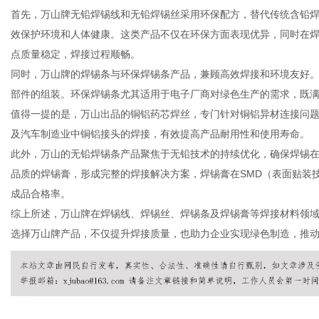
首先，万山牌
无铅焊锡线
和
无铅焊锡丝
采用环保配方，替代传统含铅焊
效保护环境和人体健康。这类产品不仅在环保方面表现优异，同时在
点质量稳定，焊接过程顺畅。
同时，万山牌的
焊锡条
与
环保焊锡条
产品，兼顾高效焊接和环境友好
新
部件的组装。环保焊锡条尤其适用于电子厂商对绿色生产的需求，既
值得一提的是，万山出品的
铜铝药芯焊丝
，专门针对铜铝异材连接问
及汽车制造业中铜铝接头的焊接，有效提高产品耐用性和使用寿命。
此外，万山的
无铅焊锡条
产品聚焦于无铅技术的持续优化，确保焊锡
品质的焊锡膏，形成完整的焊接解决方案，焊锡膏在SMD（表面贴装
成品合格率。
综上所述，万山牌在焊锡线、焊锡丝、焊锡条及焊锡膏等焊接材料领
选择万山牌产品，不仅提升焊接质量，也助力企业实现绿色制造，推
闻