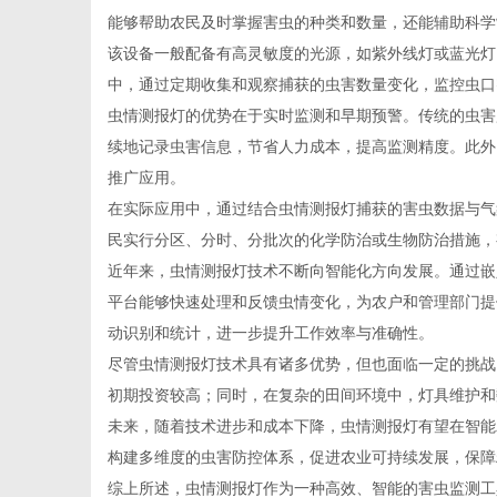
能够帮助农民及时掌握害虫的种类和数量，还能辅助科学
该设备一般配备有高灵敏度的光源，如紫外线灯或蓝光灯
中，通过定期收集和观察捕获的虫害数量变化，监控虫口
虫情测报灯的优势在于实时监测和早期预警。传统的虫害
新
续地记录虫害信息，节省人力成本，提高监测精度。此外
推广应用。
在实际应用中，通过结合虫情测报灯捕获的害虫数据与气
民实行分区、分时、分批次的化学防治或生物防治措施，
近年来，虫情测报灯技术不断向智能化方向发展。通过嵌
平台能够快速处理和反馈虫情变化，为农户和管理部门提
动识别和统计，进一步提升工作效率与准确性。
尽管虫情测报灯技术具有诸多优势，但也面临一定的挑战
闻
初期投资较高；同时，在复杂的田间环境中，灯具维护和
未来，随着技术进步和成本下降，虫情测报灯有望在智能
构建多维度的虫害防控体系，促进农业可持续发展，保障
综上所述，虫情测报灯作为一种高效、智能的害虫监测工