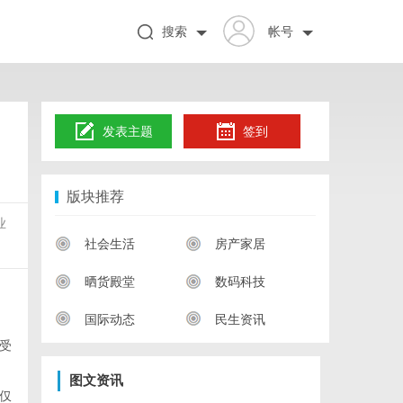
搜索
帐号
发表主题
签到
版块推荐
业
社会生活
房产家居
晒货殿堂
数码科技
国际动态
民生资讯
受
图文资讯
仅