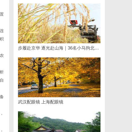
置
连
积
步履赴京华 逐光赴山海｜36名小马驹北京游学圆满收官
农
析
自
备
武汉配眼镜 上海配眼镜
，
，