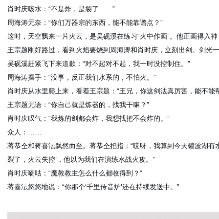
肖时庆咳水：“不是炸，是裂了……”
周海涛无奈：“你们万器宗的东西，能不能靠谱点？”
这时，天空飘来一片火云，是吴砚溪在练习“火中作画”。他正画得入
王宗题刚好路过，看到火焰要烧到周海涛和肖时庆，立刻出剑。剑光
吴砚溪赶紧飞下来道歉：“对不起对不起，我一时没控制住。”
周海涛摆手：“没事，反正我们水系的，不怕火。”
肖时庆从水里爬上来，看着王宗题：“王兄，你这剑法真厉害，能不能
王宗题无语：“你自己就是炼器的，找我干嘛？”
肖时庆叹气：“我炼的剑都会炸，我想找把不会炸的。”
众人：……
蒋恭仝和蒋喜沄飘然而至。蒋恭仝掐指：“哎呀，我算到今天碧波湖有水
裂了，火云失控’，他以为我们在演练水战火攻。”
肖时庆嘀咕：“魔教教主怎么什么都收得到？”
蒋喜沄悠悠地说：“你那个‘千里传音炉’还在持续发送中。”