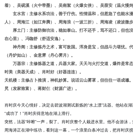
着）、吴砚溪（火中带墨）、吴南絮（火爆女侠）、吴葭安（温火慢
玄水宫：主修水系功法，善于疗伤。性情温和，但惹急了也能水
人）、周海江（如江奔腾）、周海浪（一波三折）、周海凌（凌波微
网
厚土门：主修防御功法，稳如泰山。打不还手，骂不还口，但也
在心里）、冯咖舒（舒适安逸）。
神丹阁：主修炼丹之术，富可敌国。浑身是宝，但战斗力堪忧。
（丹炉如山）、金意霁（丹心霁月）。
万器宗：主修炼器之道，兵器大家。天天与火打交道，爆炸是常
时美（美器天成）、肖时好（好器连连）。
天机楼：主修占卜推演，神机妙算。说话云山雾罩，但往往一语成谶
旯（发家致富）、蒋财仨（财源广进）。
肖时庆今天心情好，决定去碧波湖测试新炼的“水上漂”法器。他站在
“成功了！”肖时庆得意地在湖上滑行。
突然，法器“咔嚓”一声，裂了。肖时庆整个人栽进水里。他不会游泳
周海涛正在湖中练功，看到这一幕，一个浪里白条冲过去，把肖时庆捞