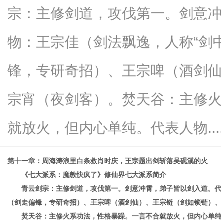
宗：主修剑道，攻伐第一。剑意
物：王宗佳（剑法飘逸，人称“剑
新
锋，专研奇招）、王宗啤（酒剑
宗宵（夜剑客）。焚天谷：主修
就放火，但内心单纯。代表人物.....
第十一章：周海涛浪里白条救肖时庆，王宗题出剑斩落吴砚溪的火
闻
《七大派系：魔教快疯了》修仙界七大派系简介
青云剑宗：主修剑道，攻伐第一。剑意冲霄，弟子皆以剑入道。
（剑走偏锋，专研奇招）、王宗啤（酒剑仙）、王宗链（剑如锁链）
焚天谷：主修火系功法，性格暴躁。一言不合就放火，但内心单