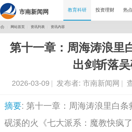
教育科研
投资理财
热
市南新闻网
网站首页
资讯列表
资讯内容
第十一章：周海涛浪里
市
›
›
›
出剑斩落吴
2026-03-09
|
发布者:
市南新闻网
|
查
摘要
: 第十一章：周海涛浪里白
南
砚溪的火《七大派系：魔教快疯